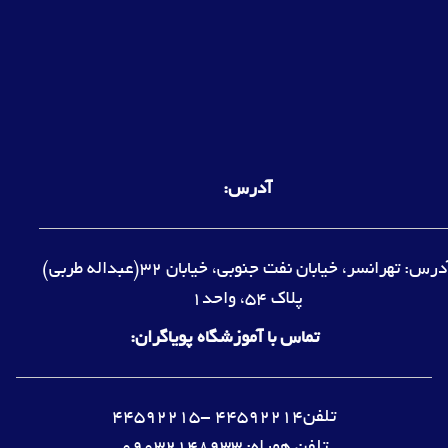
آدرس:
آدرس: تهرانسر، خیابان نفت جنوبی، خیابان 32(عبداله طربی)
پلاک 54، واحد1
تماس با آموزشگاه پویاگران:
تلفن44592214 -44592215