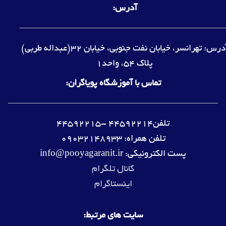
آدرس:
آدرس: تهرانسر، خیابان نفت جنوبی، خیابان 32(عبداله طربی)
پلاک 54، واحد1
تماس با آموزشگاه پویاگران:
تلفن44592214 -44592215
تلفن همراه: 09032148933
پست الکترونیکی: info@pooyagaranit.ir
کانال تلگرام
اینستاگرام
سایت های مرتبط: