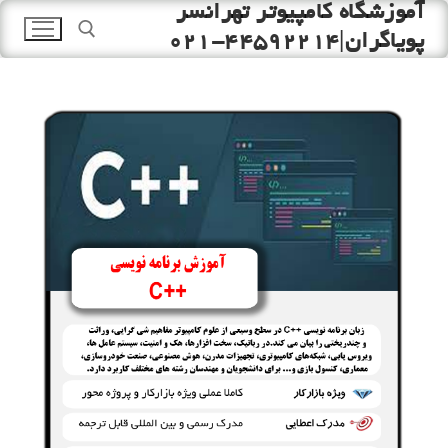
آموزشگاه کامپیوتر تهرانسر
رش
ه
پویاگران|44592214-021
حتوا
جستجو برای: