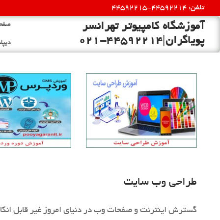
رش
تلفن: 44592214-44592215
ه
آموزشگاه کامپیوتر تهرانسر
صفحه
حتوا
پویاگران|44592214-021
دیپلم
طراحی وب سایت
گسترش اینترنت و صفحات وب در دنیای امروز غیر قابل انکا