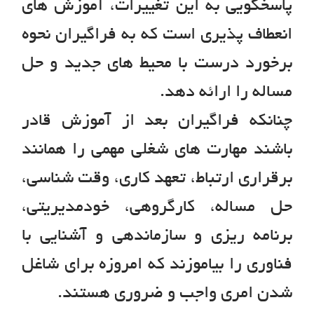
پاسخگويي به اين تغييرات، آموزش هاي
انعطاف پذيري است که به فراگيران نحوه
برخورد درست با محيط هاي جديد و حل
مساله را ارائه دهد.
چنانکه فراگيران بعد از آموزش قادر
باشند مهارت هاي شغلي مهمي را همانند
برقراري ارتباط، تعهد کاري، وقت شناسي،
حل مساله، کارگروهي، خودمديريتي،
برنامه ريزي و سازماندهي و آشنايي با
فناوري را بياموزند که امروزه براي شاغل
شدن امري واجب و ضروري هستند.