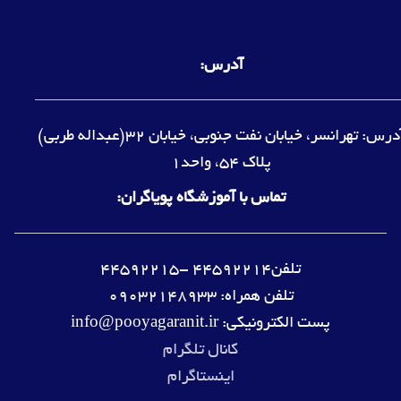
آدرس:
آدرس: تهرانسر، خیابان نفت جنوبی، خیابان 32(عبداله طربی)
پلاک 54، واحد1
تماس با آموزشگاه پویاگران:
تلفن44592214 -44592215
تلفن همراه: 09032148933
پست الکترونیکی: info@pooyagaranit.ir
کانال تلگرام
اینستاگرام