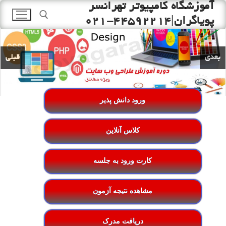
آموزشگاه کامپیوتر تهرانسر
رش
ه
پویاگران|44592214-021
حتوا
جستجو برای:
بعدی
قبلی
ورود دانش پذیر
کلاس آنلاین
کارت ورود به جلسه
مشاهده نتیجه آزمون
دریافت مدرک