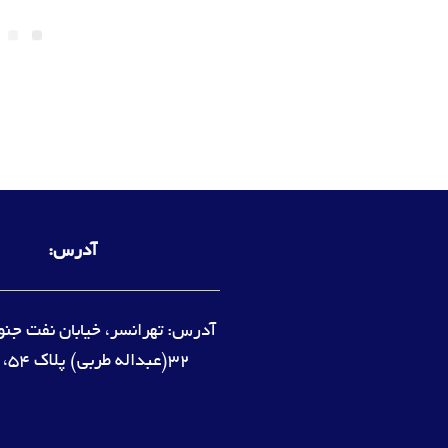
آدرس:
آدرس: تهرانسر، خیابان نفت جنوب
32(عبداله طربی) پلاک 54، واحد1