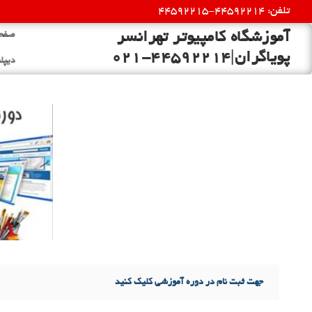
رش
تلفن: 44592214-44592215
ه
آموزشگاه کامپیوتر تهرانسر
صفحه
حتوا
پویاگران|44592214-021
دیپلم
جهت ثبت نام در دوره آموزشی کلیک کنید