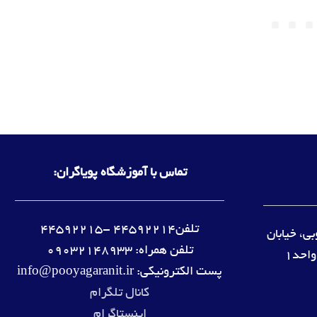
تماس با آموزشگاه پویاگران:
تلفن44592214 -44592215
ی، خیابان
تلفن همراه: 09032148933
پست الکترونیکی: info@pooyagaranit.ir
کانال تلگرام
اینستاگرام