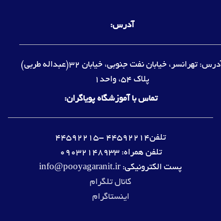
آدرس:
آدرس: تهرانسر، خیابان نفت جنوبی، خیابان 32(عبداله طربی)
پلاک 54، واحد1
تماس با آموزشگاه پویاگران:
تلفن44592214 -44592215
تلفن همراه: 09032148933
پست الکترونیکی: info@pooyagaranit.ir
کانال تلگرام
اینستاگرام