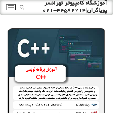
آموزشگاه کامپیوتر تهرانسر
رش
ه
پویاگران|44592214-021
حتوا
جستجو برای: