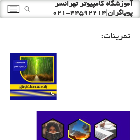
آموزشگاه کامپیوتر تهرانسر
رش
ه
پویاگران|44592214-021
حتوا
تمرینات:
جستجو برای: