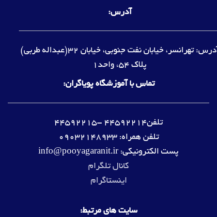
آدرس:
آدرس: تهرانسر، خیابان نفت جنوبی، خیابان 32(عبداله طربی)
پلاک 54، واحد1
تماس با آموزشگاه پویاگران:
تلفن44592214 -44592215
تلفن همراه: 09032148933
پست الکترونیکی: info@pooyagaranit.ir
کانال تلگرام
اینستاگرام
سایت های مرتبط: