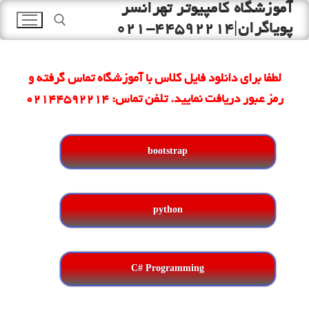
آموزشگاه کامپیوتر تهرانسر
رش
ه
پویاگران|44592214-021
حتوا
جستجو برای:
لطفا برای دانلود فایل کلاس با آموزشگاه تماس گرفته و
رمز عبور دریافت نمایید. تلفن تماس: 02144592214
bootstrap
python
C# Programming