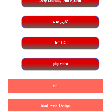
Deep Learning with Python
کاربر جدید
icdl412
php-video
icdl
html-web-Design