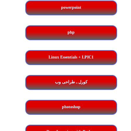
powerpoint
php
Linux Essentials + LPIC1
کورل ـ طراحی وب
photoshop