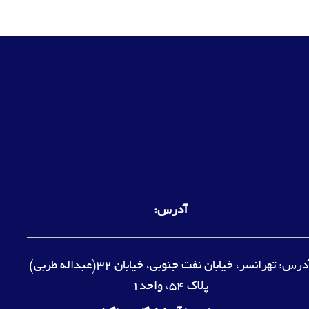
آدرس:
آدرس: تهرانسر، خیابان نفت جنوبی، خیابان 32(عبداله طربی)
پلاک 54، واحد1