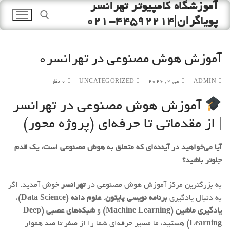
آموزشگاه کامپیوتر تهرانسر
رش
ه
پویاگران|44592214-021
حتوا
آموزش هوش مصنوعی در تهرانسر0
جستجو برای:
ADMIN
می 2, 2026
UNCATEGORIZED
0 نظر
آموزش هوش مصنوعی در تهرانسر
| از مقدماتی تا حرفه‌ای (پروژه محور)
آیا می‌خواهید در آینده‌ای که متعلق به هوش مصنوعی است، یک قدم
جلوتر باشید؟
به بزرگترین مرکز آموزش هوش مصنوعی در
تهرانسر
خوش آمدید. اگر
به دنبال یادگیری
برنامه نویسی پایتون
،
علوم داده (Data Science)
،
یادگیری ماشین (Machine Learning)
و
شبکه‌های عصبی (Deep
Learning)
هستید، ما مسیر حرفه‌ای شما را از صفر تا صد هموار