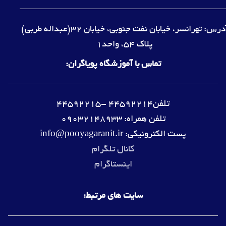
آدرس: تهرانسر، خیابان نفت جنوبی، خیابان 32(عبداله طربی)
پلاک 54، واحد1
تماس با آموزشگاه پویاگران:
تلفن44592214 -44592215
تلفن همراه: 09032148933
پست الکترونیکی: info@pooyagaranit.ir
کانال تلگرام
اینستاگرام
سایت های مرتبط: